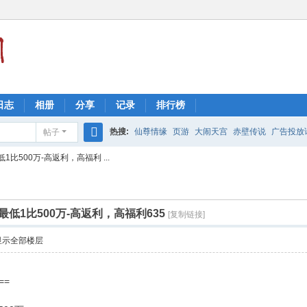
日志
相册
分享
记录
排行榜
热搜:
仙尊情缘
页游
大闹天宫
赤壁传说
广告投放请
帖子
搜
比500万-高返利，高福利 ...
索
最低1比500万-高返利，高福利635
[复制链接]
显示全部楼层
==