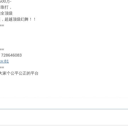
00万-
切靠打，
能全顶级
装，超越顶级幻舞！！
==
==
728646083
cn:81
==
给大家个公平公正的平台