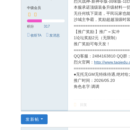
烈火战神-新神令版-回味版-1比5
本服承诺顶级装备升级材料一
中级会员
无任何线下渠道，平民玩家也
沙城主争霸，奖励超越顶级时
========================
积分
317
【推广奖励:】推广＝实冲
收听TA
发消息
1论坛奖励2元（无限制）
推广奖励可每天发！
========================
QQ客服：2484163810 QQ群：
烈火官网：
http://www.taqiedu.
========================
●无托无GM无特殊待遇,绝对
推广时间：2026/05.20
角色名字:调调
回复
发新帖