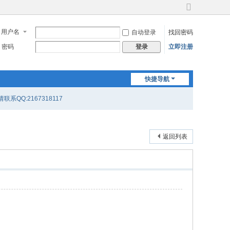
切
换
用户名
自动登录
找回密码
到
宽
密码
立即注册
登录
版
快捷导航
联系QQ:2167318117
返回列表