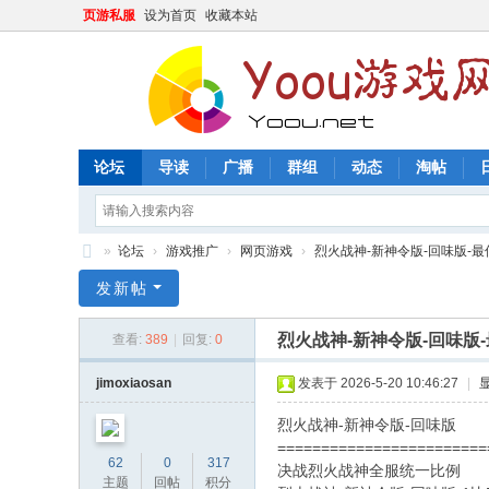
页游私服
设为首页
收藏本站
论坛
导读
广播
群组
动态
淘帖
»
论坛
›
游戏推广
›
网页游戏
›
烈火战神-新神令版-回味版-最低1
Y
发新帖
oo
烈火战神-新神令版-回味版-
查看:
389
|
回复:
0
u
游
jimoxiaosan
发表于 2026-5-20 10:46:27
|
戏
烈火战神-新神令版-回味版
网
========================
62
0
317
决战烈火战神全服统一比例
主题
回帖
积分