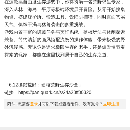
在这款高自由度生存游戏中，你将扮演一名荒野求生专家，
深入丛林、海岛、平原等极端环境展开冒险。从零开始搜集
物资、搭建庇护所、锻造工具、设陷阱捕猎，同时直面恶劣
天气、饥饿干渴与猛兽袭击的多重挑战。
游戏内置丰富的隐藏任务与烹饪系统，硬核玩法与休闲探索
兼备。简约清新的画风搭配流畅的操作体验，带来极强的野
外沉浸感。无论你是追求极限生存的老手，还是偏爱慢节奏
探索的玩家，都能在这里找到属于自己的生存之道。
「6.12挨饿荒野：硬核荒野生存沙盒」
链接：
https://pan.quark.cn/s/24a23ff30320
附件:
您需要
登录
才可以下载或查看附件。没有账号？
立即注册