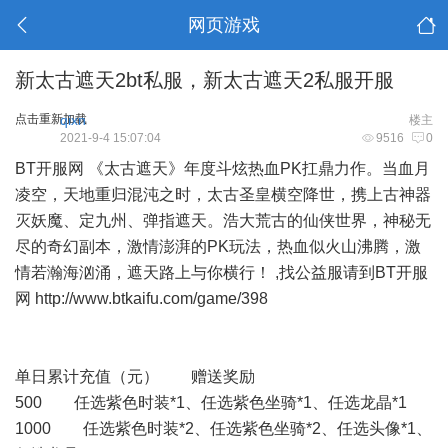
网页游戏
新太古遮天2bt私服，新太古遮天2私服开服
点击重新加载
qixn
楼主
2021-9-4 15:07:04
9516
0
BT开服网 《
太古遮天
》年度斗炫热血PK扛鼎力作。当血月
凌空，天地重归混沌之时，太古圣皇横空降世，携上古神器
灭妖魔、定九州、弹指遮天。浩大荒古的仙侠世界，神秘无
尽的奇幻副本，激情澎湃的PK玩法，热血似火山沸腾，激
情若瀚海汹涌，遮天路上与你横行！ ,找公益服请到BT开服
网
http://www.btkaifu.com/game/398
单日累计充值（元） 赠送奖励
500 任选紫色时装*1、任选紫色坐骑*1、任选龙晶*1
1000 任选紫色时装*2、任选紫色坐骑*2、任选头像*1、