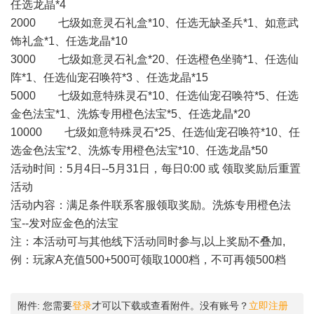
任选龙晶*4
2000 七级如意灵石礼盒*10、任选无缺圣兵*1、如意武
饰礼盒*1、任选龙晶*10
3000 七级如意灵石礼盒*20、任选橙色坐骑*1、任选仙
阵*1、任选仙宠召唤符*3 、任选龙晶*15
5000 七级如意特殊灵石*10、任选仙宠召唤符*5、任选
金色法宝*1、洗炼专用橙色法宝*5、任选龙晶*20
10000 七级如意特殊灵石*25、任选仙宠召唤符*10、任
选金色法宝*2、洗炼专用橙色法宝*10、任选龙晶*50
活动时间：5月4日--5月31日，每日0:00 或 领取奖励后重置
活动
活动内容：满足条件联系客服领取奖励。洗炼专用橙色法
宝--发对应金色的法宝
注：本活动可与其他线下活动同时参与,以上奖励不叠加,
例：玩家A充值500+500可领取1000档，不可再领500档
附件:
您需要
登录
才可以下载或查看附件。没有账号？
立即注册